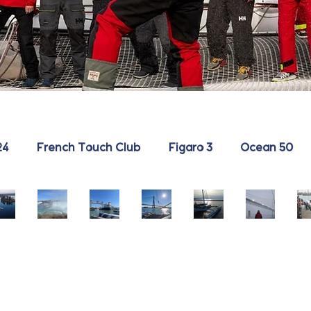
24
French Touch Club
Figaro 3
Ocean 50
Qu
Ni
Ca
L'É
De
La
eb
ag
nal
rié
tro
gé
ec
ar
de
ne
it,
né
-
a
We
gr
ent
ro
29 avr.
23 avr.
23 avr.
21 avr.
20 avr.
17 avr.
Du
Fal
lla
og
re
sit
lac
ls -
nd:
ne
Ét
é