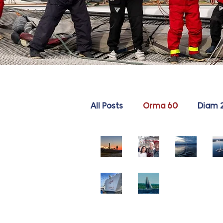
All Posts
Orma 60
Diam 
Ca
Ri
Ret
p
m
en
au
ou
u
Chi
An
lar
ski
au
ca
cre
24 mai
19 mai
1 mai
ge
-
Le
go
r
Ret
va
-
un
20 mars
20 janv.