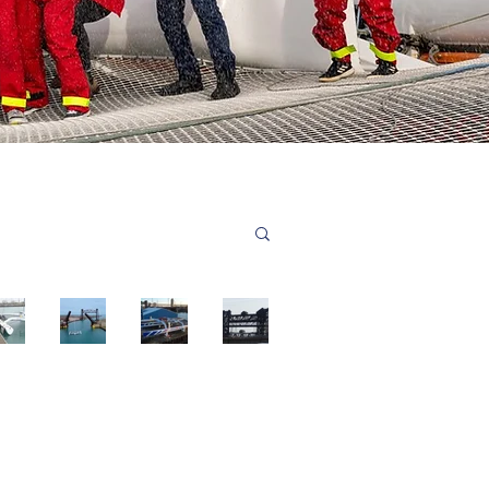
Fe
Ch
Chi
Ch
el
ica
ca
ica
the
go
go
go
rhy
-
- 3
-
15 avr.
11 avr.
7 avr.
28 mars
th
Pr
se
jo
m,
em
m
ur