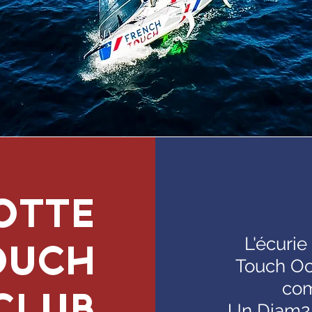
OTTE
L'écurie
OUCH
Touch Oc
com
CLUB
Un Diam24