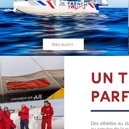
Découvrir
UN 
PARF
Des athlètes au st
au service de la 