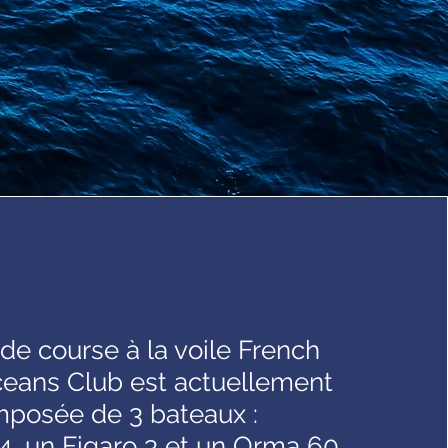
 de course à la voile French
eans Club est actuellement
posée de 3 bateaux :
, un Figaro 3 et un Orma 60.