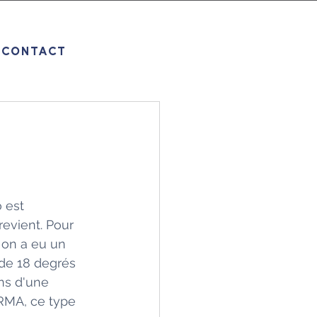
CONTACT
 est 
 revient. Pour 
 on a eu un 
de 18 degrés 
ns d'une 
RMA, ce type 