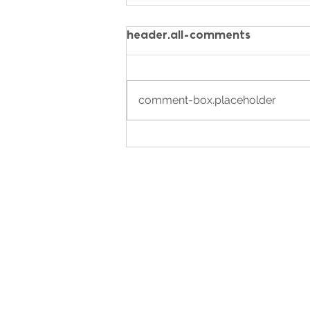
header.all-comments
Cap au large
comment-box.placeholder
Mentions légales
Politique en matière de cookies
Politique de confidentialité
Conditions Générales d'Utilisation
©2025 French Touch Ocean Club. Ré