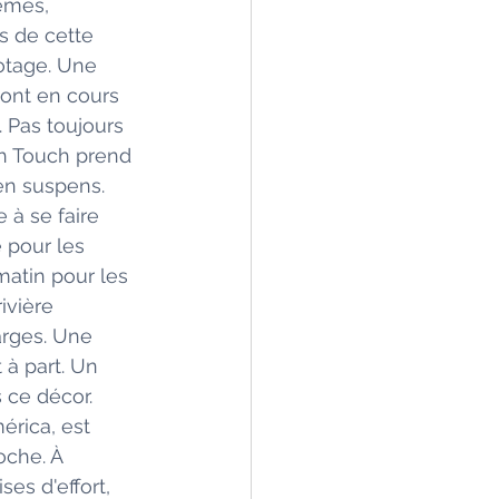
êmes, 
s de cette 
otage. Une 
ont en cours 
 Pas toujours 
ch Touch prend 
 en suspens. 
 à se faire 
e pour les 
matin pour les 
ivière 
arges. Une 
 à part. Un 
 ce décor. 
rica, est 
oche. À 
es d'effort, 