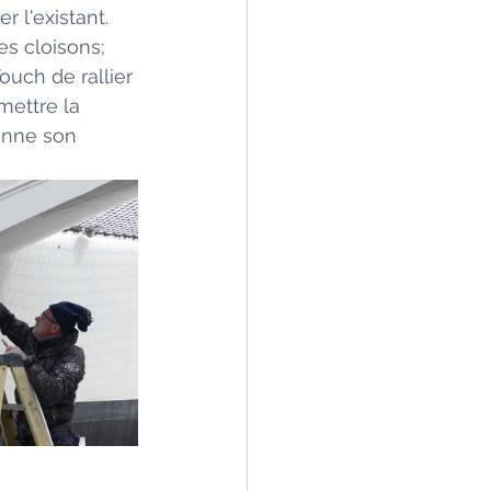
r l'existant. 
s cloisons; 
ouch de rallier 
mettre la 
onne son 