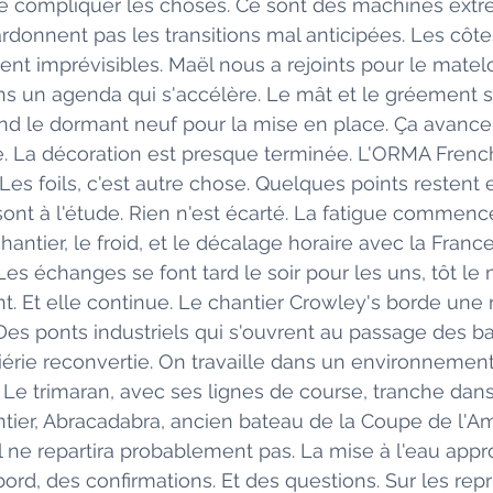
te compliquer les choses. Ce sont des machines extr
ardonnent pas les transitions mal anticipées. Les côte
tent imprévisibles. Maël nous a rejoints pour le matel
s un agenda qui s'accélère. Le mât et le gréement s
end le dormant neuf pour la mise en place. Ça avance.
ce. La décoration est presque terminée. L'ORMA Fren
 Les foils, c'est autre chose. Quelques points restent
sont à l'étude. Rien n'est écarté. La fatigue commence
chantier, le froid, et le décalage horaire avec la Franc
Les échanges se font tard le soir pour les uns, tôt le 
ent. Et elle continue. Le chantier Crowley's borde une r
 Des ponts industriels qui s'ouvrent au passage des b
iérie reconvertie. On travaille dans un environnement
Le trimaran, avec ses lignes de course, tranche dans
ier, Abracadabra, ancien bateau de la Coupe de l'Amé
Il ne repartira probablement pas. La mise à l'eau appr
d, des confirmations. Et des questions. Sur les repris