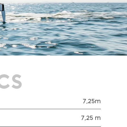
CS
7,25m
7,25 m