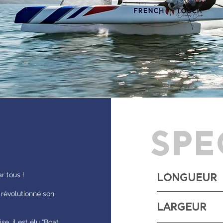
SPE
r tous !
LONGUEUR
a révolutionné son
LARGEUR
se, il est élu “Boat