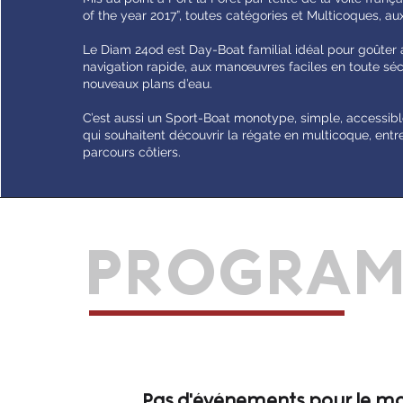
of the year 2017”, toutes catégories et Multicoques, a
Le Diam 24od est Day-Boat familial idéal pour goûter a
navigation rapide, aux manœuvres faciles en toute séc
nouveaux plans d’eau.
C’est aussi un Sport-Boat monotype, simple, accessibl
qui souhaitent découvrir la régate en multicoque, ent
parcours côtiers.
PROGRA
Pas d'événements pour le 