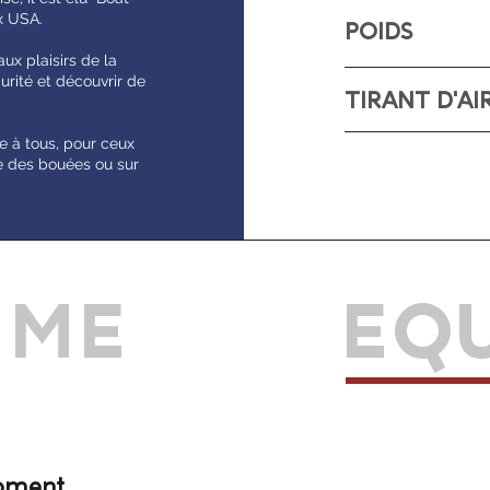
ux USA.
POIDS
ux plaisirs de la
urité et découvrir de
TIRANT D'AI
e à tous, pour ceux
re des bouées ou sur
MME
EQ
moment