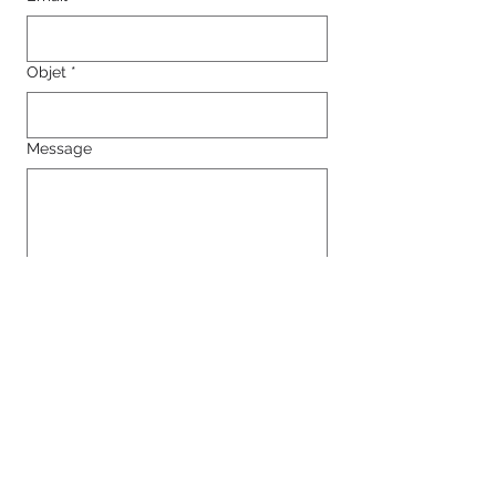
Objet
*
Message
Envoyer
Suivez-nous sur les réseaux sociaux :