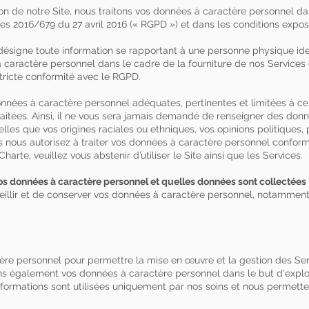
ion de notre Site, nous traitons vos données à caractère personnel 
es 2016/679 du 27 avril 2016 (« RGPD ») et dans les conditions expos
signe toute information se rapportant à une personne physique ident
à caractère personnel dans le cadre de la fourniture de nos Service
tricte conformité avec le RGPD.
nées à caractère personnel adéquates, pertinentes et limitées à ce
 traitées. Ainsi, il ne vous sera jamais demandé de renseigner des do
les que vos origines raciales ou ethniques, vos opinions politiques, 
ous nous autorisez à traiter vos données à caractère personnel confor
arte, veuillez vous abstenir d’utiliser le Site ainsi que les Services.
os données à caractère personnel et quelles données sont collectées 
llir et de conserver vos données à caractère personnel, notamment 
ère personnel pour permettre la mise en œuvre et la gestion des Ser
s également vos données à caractère personnel dans le but d'exploit
nformations sont utilisées uniquement par nos soins et nous permett