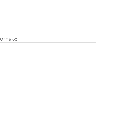
Orma 60
Voir tout
Posts récents