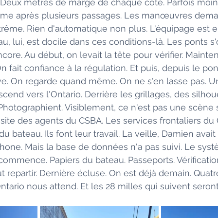
. Deux mètres de marge de chaque côté. Parfois moins
ême après plusieurs passages. Les manœuvres dema
xtrême. Rien d'automatique non plus. L'équipage est e
, lui, est docile dans ces conditions-là. Les ponts s'
core. Au début, on levait la tête pour vérifier. Mainte
n fait confiance à la régulation. Et puis, depuis le pon
ve. On regarde quand même. On ne s'en lasse pas. 
scend vers l'Ontario. Derrière les grillages, des silhou
. Photographient. Visiblement, ce n'est pas une scène 
visite des agents du CSBA. Les services frontaliers du
 bateau. Ils font leur travail. La veille, Damien avait f
hone. Mais la base de données n'a pas suivi. Le sys
commence. Papiers du bateau. Passeports. Vérification
t repartir. Dernière écluse. On est déjà demain. Quatr
ntario nous attend. Et les 28 milles qui suivent seront