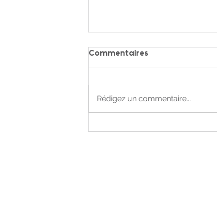
Commentaires
Cap au large
Rédigez un commentaire...
Mentions légales
Politique en matière de cookies
Politique de confidentialité
Conditions Générales d'Utilisation