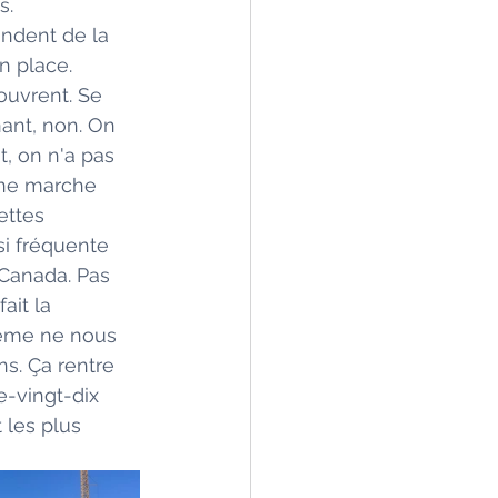
. 
ndent de la 
n place. 
ouvrent. Se 
nant, non. On 
t, on n'a pas 
Une marche 
ettes 
si fréquente 
 Canada. Pas 
ait la 
tème ne nous 
s. Ça rentre 
e-vingt-dix 
 les plus 