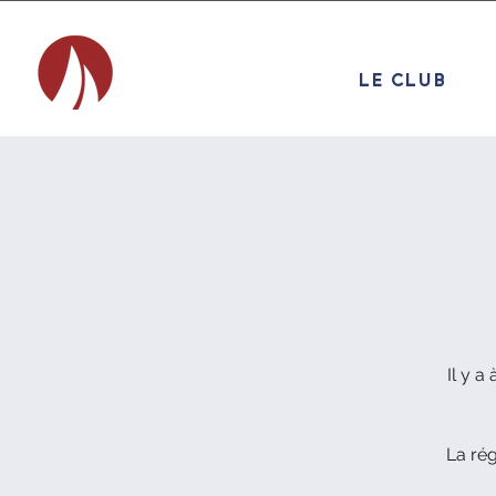
LE CLUB
Il y a
La rég