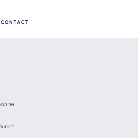
CONTACT
u’on ne
taurant